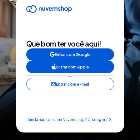
Que bom ter você aqui!
Entrar com Google
Entrar com Apple
ou
Entrar com e-mail
Ainda não tem uma Nuvemshop? Criar agora